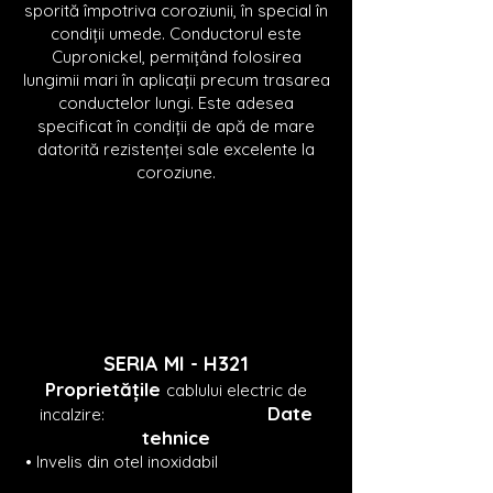
sporită împotriva coroziunii, în special în
condiții umede. Conductorul este
Cupronickel, permițând folosirea
lungimii mari în aplicații precum trasarea
conductelor lungi. Este adesea
specificat în condiții de apă de mare
datorită rezistenței sale excelente la
coroziune.
SERIA MI -
H321
Proprietățile
cablului electric de
Date
incalzire:
tehnice
• Inve
lis din otel inoxidabil