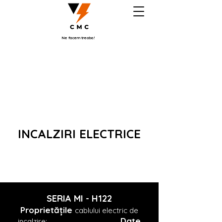
Ne facem treaba!
INCALZIRI ELECTRICE
CU CABLURI CU IZOLATIE
MINERALA
SERIA MI -
H122
Proprietățile
cablului electric de
Date
incalzire: