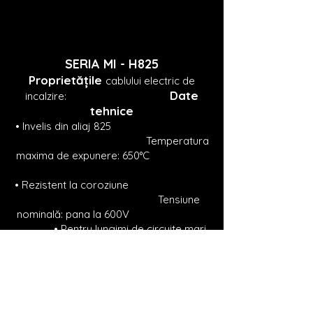
SERIA MI -
H825
Proprietățile
cablului electric de
Date
incalzire:
tehnice
• Inve
lis din aliaj 825
Temperatura
maxima de expunere: 650°C
• Rezistent la coroziune
Tensiune
nominală: pana la
600V
• Pentru lungimi de circuite mari
Rezistenta conductor: 8-36000
ohm/km
• Construit si pentru zona Ex