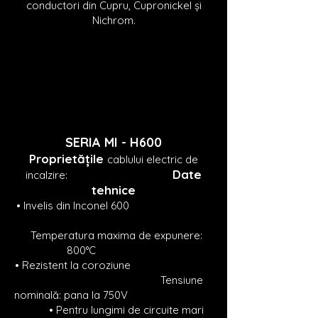
conductori din Cupru, Cupronickel și
Nichrom.
SERIA MI -
H600
Proprietățile
cablului electric de
Date
incalzire:
tehnice
• Inve
lis din Inconel 600
Temperatura maxima de expunere:
800°C
• Rezistent la coroziune
Tensiune
nominală: pana la 750V
• Pentru lungimi de circuite mari