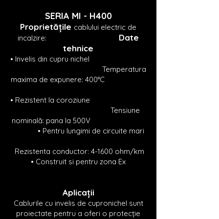
SERIA MI -
H400
Proprietățile
cablului electric de
Date
incalzire:
tehnice
• Invelis din cupru nichel
Temperatura
maxima de expunere: 400°C
• Rezistent la coroziune
Tensiune
nominală: pana la
500V
• Pentru lungimi de circuite mari
Rezistenta conductor: 4-1600 ohm/km
• Construit si pentru zona Ex
Aplicații
Cablurile cu invelis de cupronichel sunt
proiectate pentru a oferi o protecție