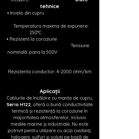
tehnice
• Invelis din cupru
Temperatura maxima de expunere:
250°C
• Rezistent la coroziune
Tensiune
nominală: pana la 500V
Rezistenta conductor: 4-2000 ohm/km
Aplicații
Cablurile de încălzire cu manta de cupru
,
Seria H122
,
oferă o bună conductivitate
termică și rezistență la coroziune în
majoritatea atmosferelor, inclusiv
mediile marine și industriale. Nu este
potrivit pentru utilizare cu acizi oxidanți,
halogeni, sulfuri și soluții pe bază de